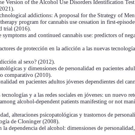
ne Version of the Alcohol Use Disorders Identification Te
(2021).
echnological addictions: A proposal for the Strategy of Men
therapy program for cannabis use cessation in first-episode
 trial (2016).
e symptoms and continued cannabis use: predictors of nega
actores de protección en la adicción a las nuevas tecnologí
adicción al sexo? (2012).
patológicas y dimensiones de personalidad en pacientes adu
io comparativo (2010).
onalidad en pacientes adultos jóvenes dependientes del can
 tecnologías y a las redes sociales en jóvenes: un nuevo re
 among alcohol-dependent patients manifesting or not mani
idad, alteraciones psicopatológicas y trastornos de persona
logía de Cloninger (2008).
n la dependencia del alcohol: dimensiones de personalidad, c