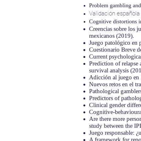
Problem gambling and s
Validación española 
Cognitive distortions 
Creencias sobre los j
mexicanos (201
9).
Juego patológico en p
Cuestionario Breve d
Current psychological
Prediction of relapse
survival analysis (20
Adicción al juego en 
Nuevos retos en el tr
Pathological gamblers
Predictors of patholo
Clinical gender diffe
Cognitive-behavioural
Are there more person
study between the I
Juego responsable: ¿u
A framework for repo