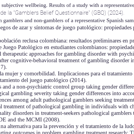
ubjective wellbeing. Results of a study with a representativ
de la "Gamblers Belief Questionnaire" (GBQ) (2024).
in gamblers and non-gamblers of a representative Spanish sam
uegos de azar y síntomas de juego patológico: propiedades 
oblación reclusa colombiana: resultados preliminares en p
e Juego Patológico en estudiantes colombianos: propiedade
 therapeutic approaches for gambling disorder with psychia
 after cognitive-behavioral treatment of gambling disorder 
17).
la mujer y comorbilidad. Implicaciones para el tratamiento
atamiento del juego patológico (2014).
 and a non-psychiatric control group taking gender differe
gical gambling severity taking gender differences into acco
rences among adult pathological gamblers seeking treatmen
 treatment of pathological gambling in individuals with ch
ality disorders in treatment-seekers pathological gamblers 
PDE and the MCMI (2008).
na alternativa para la prevención y el tratamiento de la lud
rting outcomes in problem gambling treatment research: T