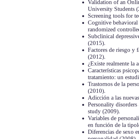
Validation of an Onli
University Students 
Screening tools for t
Cognitive behavioral 
randomized controlled
Subclinical depressiv
(2015).
Factores de riesgo y f
(2012).
¿Existe realmente la 
Características psico
tratamiento: un estud
Trastornos de la pers
(2010).
Adicción a las nuevas
Personality disorders
study (2009).
Variables de personal
en función de la tipo
Diferencias de sexo e
personalidad (2008).