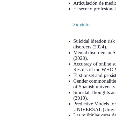
Articulación de medid
El secreto profesional
Suicidio
Suicidal ideation ris
disorders (2024).
Mental disorders in S
(2020).
Accuracy of online su
Results of the WHO Wo
First-onset and persis
Gender commonalities 
of Spanish university
Suicidal Thoughts an
(2019).
Predictive Models fo
UNIVERSAL (Universi
Las múltiples caras de