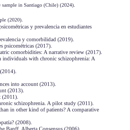
e sample in Santiago (Chile) (2024).
ple (2020).
psicométricas y prevalencia en estudiantes
revalencia y comorbilidad (2019).
s psicométricas (2017).
tric comorbidities: A narrative review (2017).
in individuals with chronic schizophrenia: A
 (2014).
nces into account (2013).
unt (2013).
t (2011).
ronic schizophrenia. A pilot study (2011).
than in other kind of patients? A comparative
opatía? (2008).
he Banff, Alberta Consensus (2006).