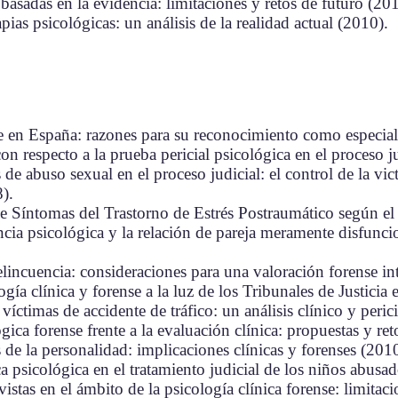
basadas en la evidencia: limitaciones y retos de futuro (20
apias psicológicas: un análisis de la realidad actual (2010).
 en España: razones para su reconocimiento como especiali
con respecto a la prueba pericial psicológica en el proceso j
e abuso sexual en el proceso judicial: el control de la vict
8
).
e Síntomas del Trastorno de Estrés Postraumático según e
encia psicológica y la relación de pareja meramente disfunci
incuencia: consideraciones para una valoración forense in
gía clínica y forense a la luz de los Tribunales de Justicia 
víctimas de accidente de tráfico: un análisis clínico y peri
ica forense frente a la evaluación clínica: propuestas y ret
 de la personalidad: implicaciones clínicas y forenses (201
a psicológica en el tratamiento judicial de los niños abus
istas en el ámbito de la psicología clínica forense: limitac