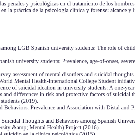
as penales y psicológicas en el tratamiento de los hombres 
 en la práctica de la psicología clínica y forense: alcance y 
k among LGB Spanish university students: The role of chil
panish university students: Prevalence, age-of-onset, sever
rvey assessment of mental disorders and suicidal thoughts 
rld Mental Health-International College Student initiativ
tence of suicidal ideation in university students: A one-ye
and differences in risk and protective factors of suicidal 
 students (2019).
d Behaviors: Prevalence and Association with Distal and P
r Suicidal Thoughts and Behaviors among Spanish Universi
ty &amp; Mental Health) Project (2016).
l suicidio en la clínica psicológica (2015).