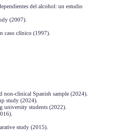
dependientes del alcohol: un estudio
tudy (2007).
un caso clínico (1997).
and non-clinical Spanish sample (2024)
.
up study (2024).
g university students (2022).
2016).
arative study (2015).