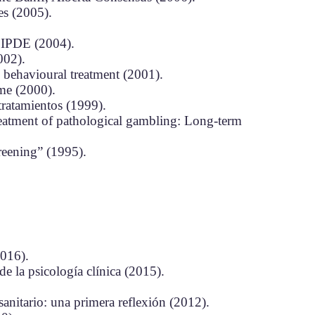
es (2005).
e IPDE (2004).
002).
g behavioural treatment
(2001).
ome
(2000).
 tratamientos (1999).
treatment of pathological gambling: Long-term
reening” (1995).
2016).
de la psicología clínica (2015
).
anitario: una primera reflexión (2012).