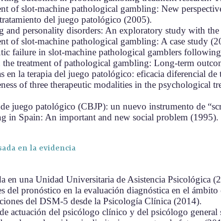
ent of slot-machine pathological gambling: New perspectiv
 tratamiento del juego patológico (2005).
g and personality disorders: An exploratory study with th
nt of slot-machine pathological gambling: A case study (2
utic failure in slot-machine pathological gamblers followin
n the treatment of pathological gambling: Long-term outc
 en la terapia del juego patológico: eficacia diferencial de
ness of three therapeutic modalities in the psychological 
e de juego patológico (CBJP): un nuevo instrumento de “sc
g in Spain: An important and new social problem
(1995).
sada en la evidencia
a en una Unidad Universitaria de Asistencia Psicológica (
s del pronóstico en la evaluación diagnóstica en el ámbito 
aciones del DSM-5 desde la Psicología Clínica (2014).
e actuación del psicólogo clínico y del psicólogo general s